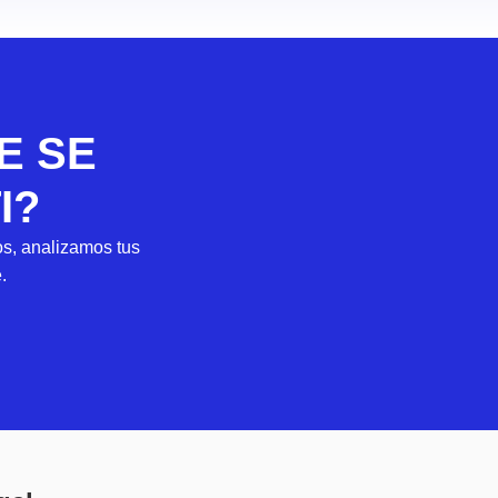
E SE
I?
s, analizamos tus
.