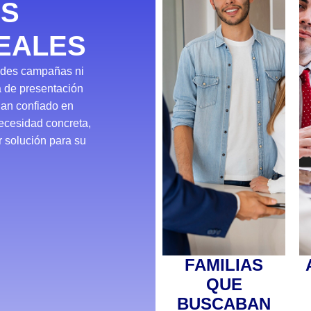
S
EALES
ndes campañas ni
a de presentación
an confiado en
necesidad concreta,
r solución para su
FAMILIAS
QUE
BUSCABAN