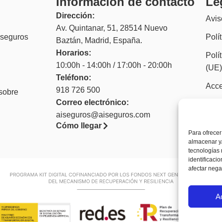
Información de contacto
Le
Dirección:
Avis
Av. Quintanar, 51, 28514 Nuevo
 seguros
Polí
Baztán, Madrid, España.
Horarios:
Polí
10:00h - 14:00h / 17:00h - 20:00h
(UE
Teléfono:
Acce
918 726 500
sobre
Correo electrónico:
aiseguros@aiseguros.com
Cómo llegar
Para ofrecer
almacenar y/
tecnologías
identificaci
afectar nega
A