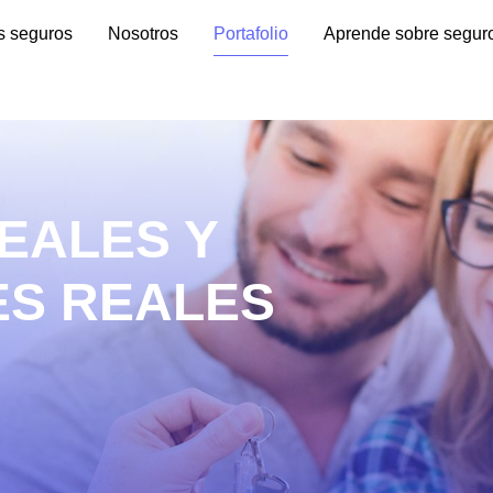
s seguros
Nosotros
Portafolio
Aprende sobre segur
EALES Y
ES REALES