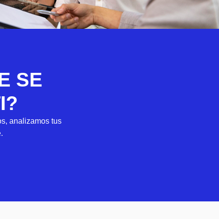
E SE
I?
s, analizamos tus
.