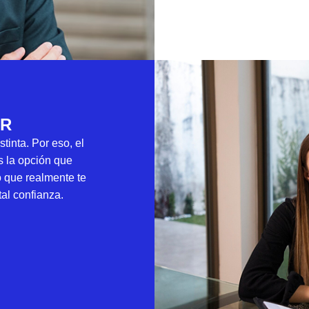
AR
tinta. Por eso, el
s la opción que
o que realmente te
tal confianza.